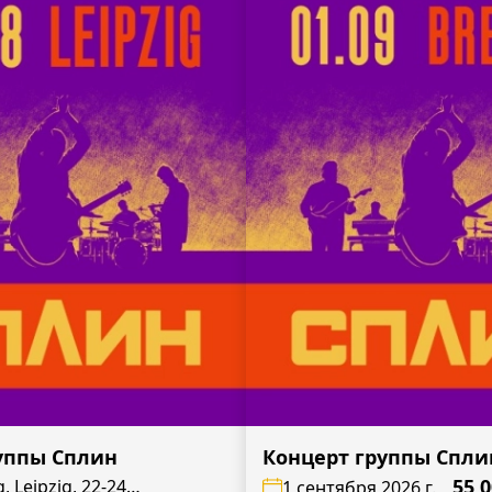
уппы Сплин
Концерт группы Спли
55,
, Leipzig, 22-24
1 сентября 2026 г.