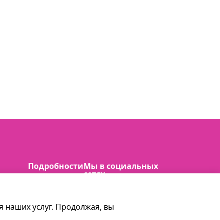
Подробности
Мы в социальных
сетях
ail.com
Terms and
conditions
 наших услуг. Продолжая, вы