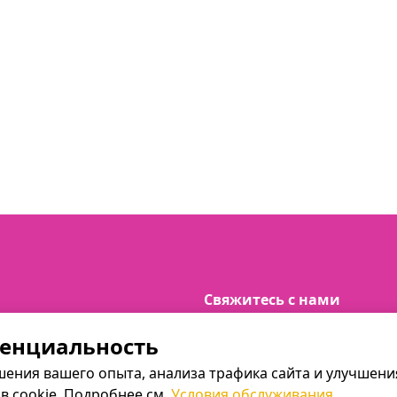
Свяжитесь с нами
tickets.themeetingpoint@gm
енциальность
ения вашего опыта, анализа трафика сайта и улучшения
в cookie. Подробнее см.
Условия обслуживания